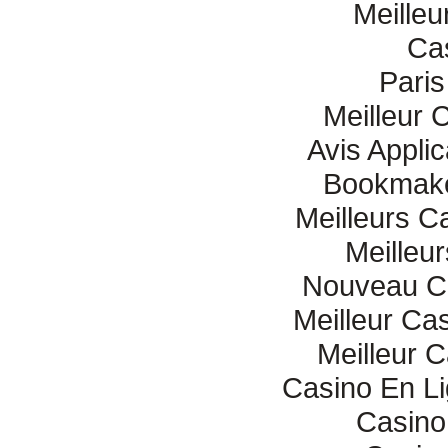
Meilleu
Ca
Paris
Meilleur 
Avis Appli
Bookmake
Meilleurs C
Meilleu
Nouveau Ca
Meilleur Ca
Meilleur 
Casino En L
Casino