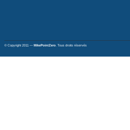
© Copyright 2011 —
MikePointZero
. Tous droits réservés