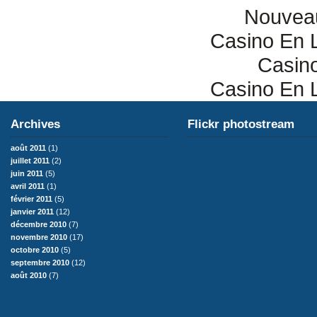
Nouveau
Casino En L
Casino
Casino En L
Archives
Flickr photostream
août 2011
(1)
juillet 2011
(2)
juin 2011
(5)
avril 2011
(1)
février 2011
(5)
janvier 2011
(12)
décembre 2010
(7)
novembre 2010
(17)
octobre 2010
(5)
septembre 2010
(12)
août 2010
(7)