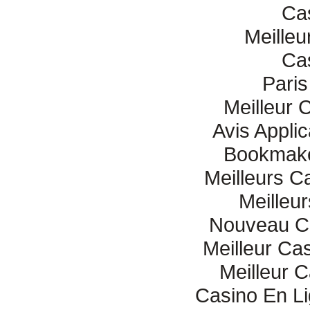
Ca
Meilleu
Ca
Paris
Meilleur 
Avis Appli
Bookmake
Meilleurs C
Meilleu
Nouveau Ca
Meilleur Ca
Meilleur 
Casino En L