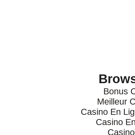
Brows
Bonus C
Meilleur 
Casino En Lig
Casino En
Casino