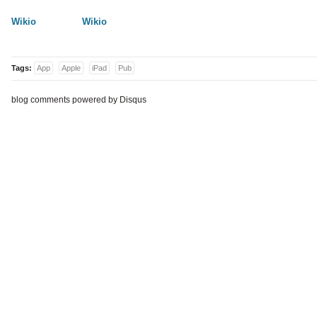
Wikio
Wikio
Tags:
App
Apple
iPad
Pub
blog comments powered by
Disqus