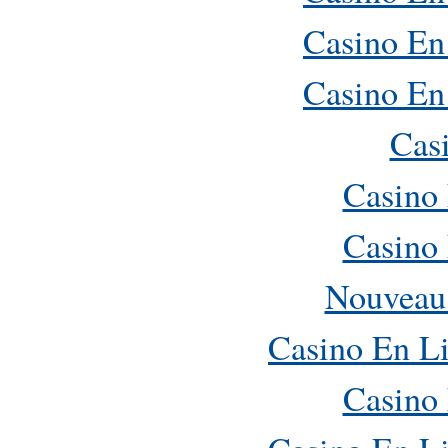
Casino En
Casino En
Cas
Casino 
Casino 
Nouveau
Casino En Li
Casino 