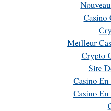
Nouveau
Casino 
Cry
Meilleur Cas
Crypto 
Site D
Casino En 
Casino En 