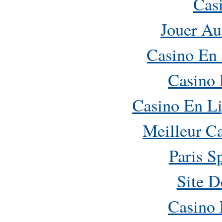
Cas
Jouer Au
Casino En 
Casino 
Casino En Li
Meilleur C
Paris S
Site D
Casino 