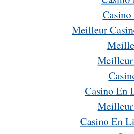
Casino 
Meilleur Casin
Meille
Meilleur
Casin
Casino En L
Meilleur
Casino En Li