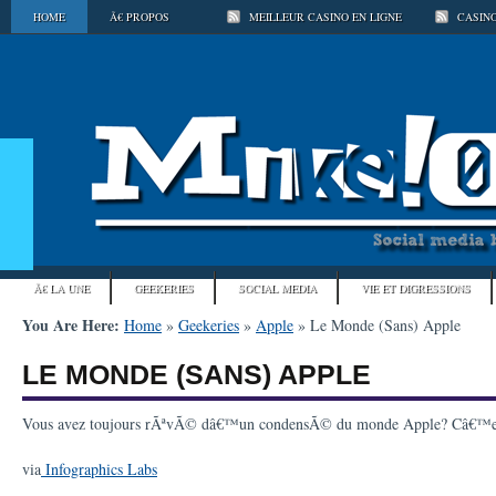
HOME
Ã€ PROPOS
MEILLEUR CASINO EN LIGNE
CASINO
Ã€ LA UNE
GEEKERIES
SOCIAL MEDIA
VIE ET DIGRESSIONS
You Are Here:
Home
»
Geekeries
»
Apple
» Le Monde (sans) Apple
LE MONDE (SANS) APPLE
Vous avez toujours rÃªvÃ© dâ€™un condensÃ© du monde Apple? Câ€™est
via
Infographics Labs